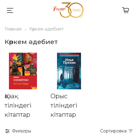
Главная
Көркем әдебиет
Көркем әдебиет
Қазақ
Орыс
тіліндегі
тіліндегі
кітаптар
кітаптар
Фильтры
Сортировка