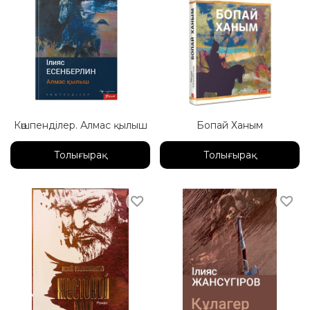
Көшпенділер. Алмас қылыш
Бопай Ханым
Толығырақ
Толығырақ