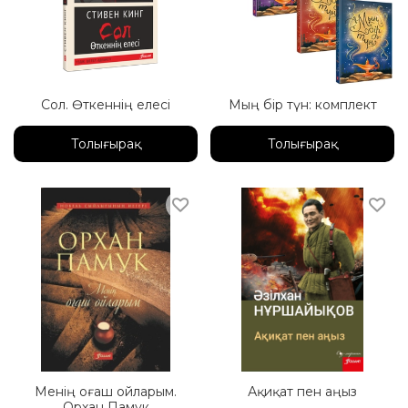
Сол. Өткеннің елесі
Мың бір түн: комплект
Толығырақ
Толығырақ
Менің оғаш ойларым.
Ақиқат пен аңыз
Орхан Памук