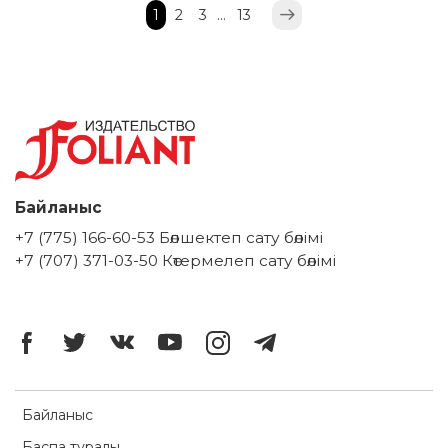
1
2
3
…
13
Байланыс
+7 (775) 166-60-53 Бөлшектеп сату бөлімі
+7 (707) 371-03-50 Көтермелеп сату бөлімі
Байланыс
Баспа туралы