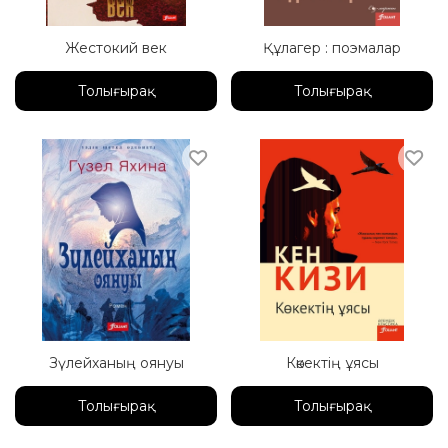
Жестокий век
Құлагер : поэмалар
Толығырақ
Толығырақ
Зүлейханың оянуы
Көкектің ұясы
Толығырақ
Толығырақ