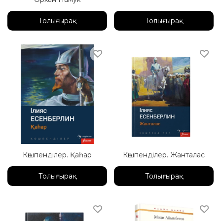
Толығырақ
Толығырақ
Көшпенділер. Қаһар
Көшпенділер. Жанталас
Толығырақ
Толығырақ