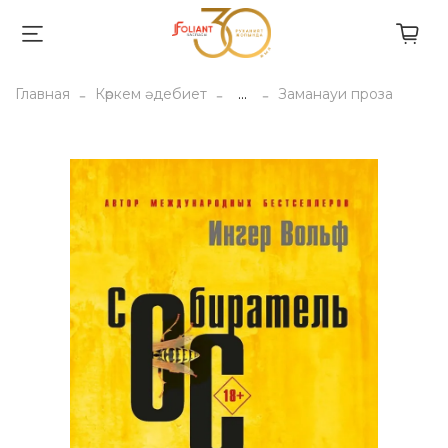
Главная
Көркем әдебиет
...
Заманауи проза