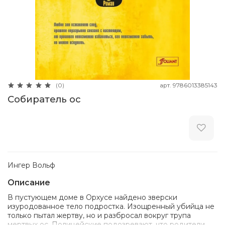
арт.
9786013385143
(0)
Собиратель ос
Ингер Вольф
Описание
В пустующем доме в Орхусе найдено зверски
изуродованное тело подростка. Изощренный убийца не
только пытал жертву, но и разбросал вокруг трупа
мертвых ос. Полицейские подозревают, что родители