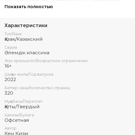
уайымдайсыз. Өзіндік қолтаңбасы бар жазушы Кен
Показать полностью
Кизидің туындысы оқырманын толғандырмай қоймайды.
«Көкектің ұясы» — қорқыныш пен ессіздік жағдайында да
адамдық қалпыңды сақтап қалуға, шындық пен қиял біте
Характеристики
қайнасып кеткен кезде де өзіңді жоғалтып алмай,
құлшыныспен өмір сүруге болатынын көрсететін роман.
Тілі/Язык
Сондай-ақ «Мен кіммін?» деген ең маңызды сұраққа
Қазақ/Казахский
жауап беретін туынды.
Серия
Әлемдік классика
Жас ерекшелігі/Возрастное ограничение
16+
Шыққан жылы/Год выпуска
2022
Беттер саны/Количество страниц
320
Мұқабасы/Переплет
Қатты/Твердый
Қағазы/Бумага
Офсетная
Автор
Кен Кизи