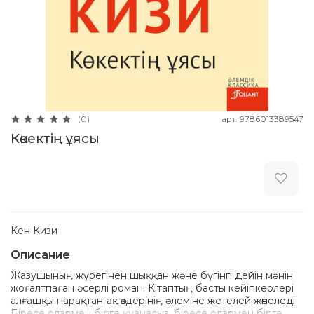
арт.
9786013389547
(0)
Көкектің ұясы
Кен Кизи
Описание
Жазушының жүрегінен шыққан және бүгінгі дейін мәнін
жоғалтпаған әсерлі роман. Кітаптың басты кейіпкерлері
алғашқы парақтан-ақ өздерінің әлеміне жетелей жөнеледі.
Біресе олармен бірге қуанасыз, біресе олармен бірге