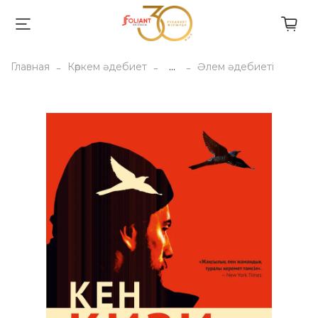
Главная
Көркем әдебиет
...
Әлем әдебиеті