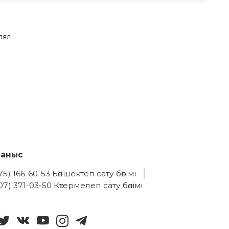
лял
ланыс
75) 166-60-53 Бөлшектеп сату бөлімі
07) 371-03-50 Көтермелеп сату бөлімі