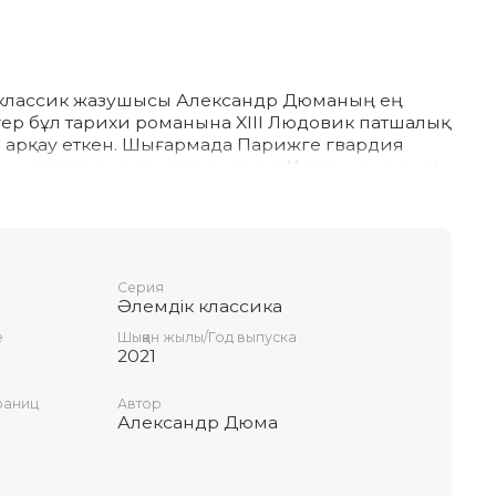
ң классик жазушысы Александр Дюманың ең
ер бұл тарихи романына XIII Людовик патшалық
н арқау еткен. Шығармада Парижге гвардия
ын тастап шыққан гаскондық д’Артаньян есімді
 үш досы Атос, Портос және Арамистің басынан
ары баяндалады.
адалдық, ізгілікпен қатар сатқындық секілді
ын қоса бейнелейтін осынау туындының ғасыр
мызға жеткен өміршеңдігі өлшеусіз. Роман
Серия
да жазылған.
Әлемдік классика
е
Шыққан жылы/Год выпуска
2021
раниц
Автор
Александр Дюма