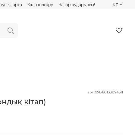
ынушыларға
Кітап шығару
Назар аударыңыз!
KZ
арт.
97860133874511
ондық кітап)