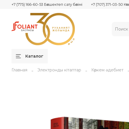
+7 (775) 166-60-53 Бөлшектеп сату бөлімі
+7 (707) 371-03-50 Кө
Каталог
Главная
Электронды кітаптар
Көркем әдебиет