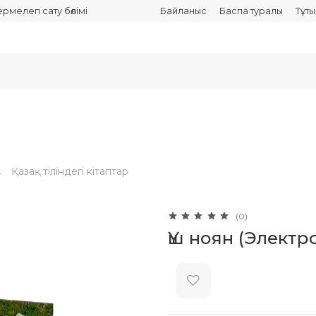
термелеп сату бөлімі
Байланыс
Баспа туралы
Тұт
Қазақ тіліндегі кітаптар
(0)
Үш ноян (Электр