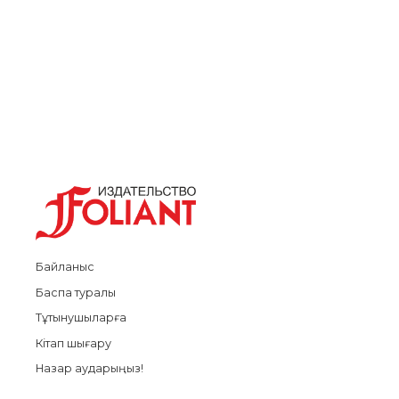
Байланыс
Баспа туралы
Тұтынушыларға
Кітап шығару
Назар аударыңыз!