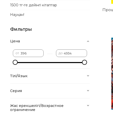
1500 тг-ге дейінгі кітаптар
Прощ
Науқан!
Фильтры
Цена
—
от
до
Тілі/Язык
Серия
Жас ерекшелігі/Возрастное
ограничение