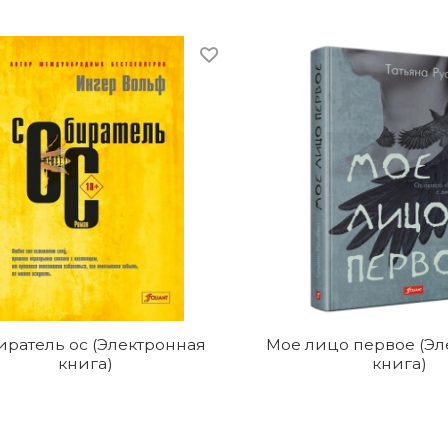
иратель ос (Электронная
Мое лицо первое (Эл
книга)
книга)