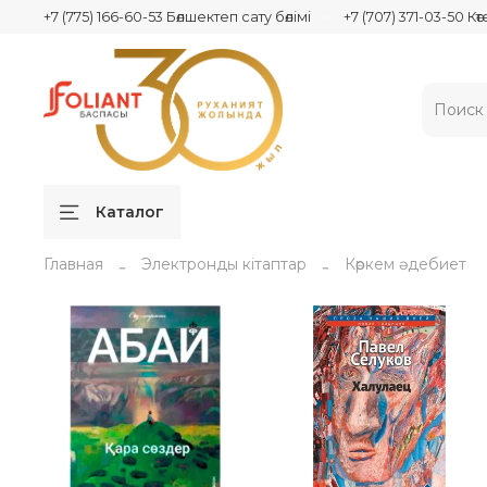
+7 (775) 166-60-53 Бөлшектеп сату бөлімі
+7 (707) 371-03-50 Кө
Каталог
Главная
Электронды кітаптар
Көркем әдебиет