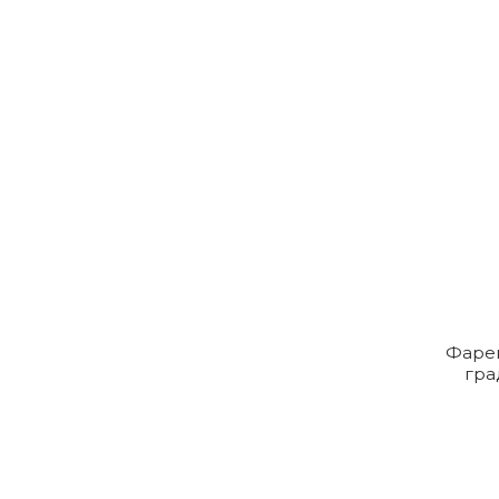
Фаре
гра