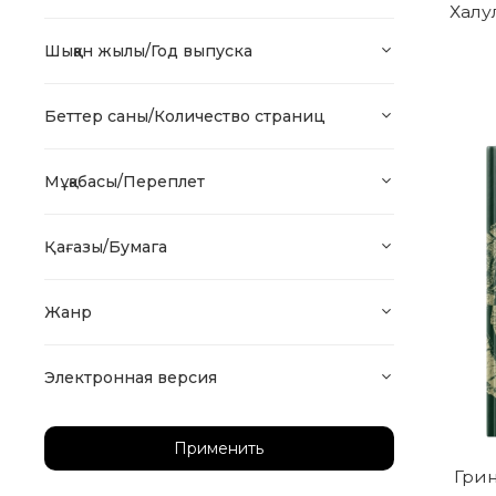
Халу
Шыққан жылы/Год выпуска
Беттер саны/Количество страниц
Мұқабасы/Переплет
Қағазы/Бумага
Жанр
Электронная версия
Применить
Грин