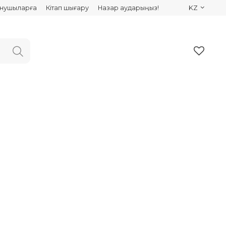
ынушыларға
Кітап шығару
Назар аударыңыз!
KZ