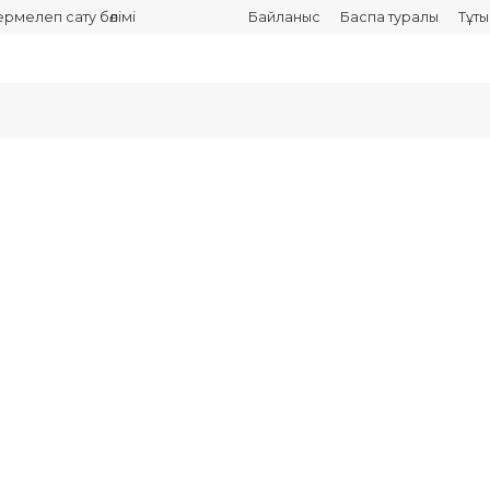
термелеп сату бөлімі
Байланыс
Баспа туралы
Тұт