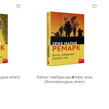
дық кітап)
Батыс майданда өзгеріс жоқ
(Электрондық кітап)