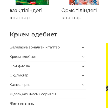
Қазақ тіліндегі
Орыс тіліндегі
кітаптар
кітаптар
Көркем әдебиет
Балаларға арналған кітаптар
Көркем әдебиет
Нон-фикшн
Оқулықтар
Канцелярия
«Қазақ қазынасы» сериясы
Жаңа кітаптар