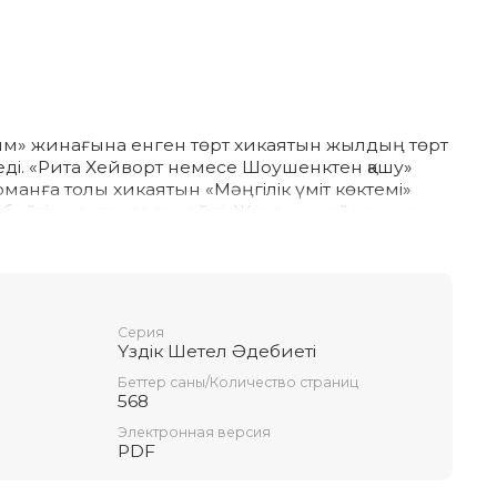
ым» жинағына енген төрт хикаятын жылдың төрт
еді. «Рита Хейворт немесе Шоушенктен қашу»
анға толы хикаятын «Мәңгілік үміт көктемі»
өнбейтін көктемге теңейді. Жаздың жайма-шуақ
а өрбитін нацистік қылмыскер мен үздік оқушы
олы «Әзәзілдің шәкіртін» «Жазғы сыбайластық»
нәсіздің күзі» деген атаумен күз мезгілімен, ал
тын «Қысқы ертегімен» байланыстырады.
 York Times бестселлер туындылар тізімінде
Серия
.
Үздік Шетел Әдебиеті
Беттер саны/Количество страниц
568
Электронная версия
PDF