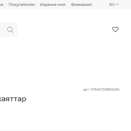
ве
Покупателям
Издание книг
Внимание!
RU
арт.
97860133886255
каяттар