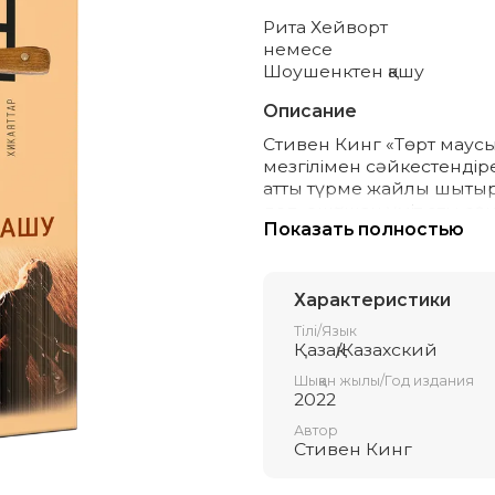
Рита Хейворт
немесе
Шоушенктен қашу
Описание
Стивен Кинг «Төрт маус
мезгілімен сәйкестендір
атты түрме жайлы шытырм
деп, ешқашан үміт оты с
Показать полностью
күнінде шағын ғана қалад
арасындағы шырғалаңға т
деп атаған. «Мәйітті» «Кү
«Тыныс алу әдісі» хикая
Характеристики
Автордың бұл жинағы New
Тілі/Язык
үздіктер көшін бастап тұр
Қазақ/Казахский
Шыққан жылы/Год издания
2022
Автор
Стивен Кинг