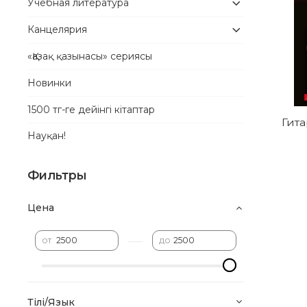
Учебная литература
Канцелярия
«Қазақ қазынасы» сериясы
Новинки
1500 тг-ге дейінгі кітаптар
Гита
Науқан!
Фильтры
Цена
—
от
до
Тілі/Язык