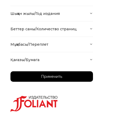
Шыққан жылы/Год издания
Беттер саны/Количество страниц
Мұқабасы/Переплет
Қағазы/Бумага
Применить