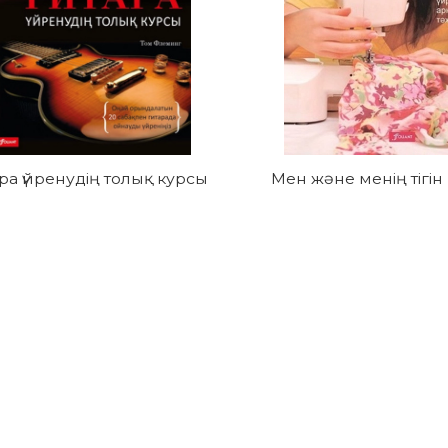
ра үйренудің толық курсы
Мен және менің тігі