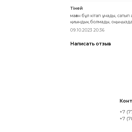
Тіней
маған бұл кітап ұнады, сатып
қиындық болмады, оқыңыздар
09.10.2023 20:36
Написать отзыв
Кон
+7 (
+7 (