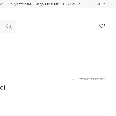
ве
Покупателям
Издание книг
Внимание!
RU
арт.
97860133881200
сі