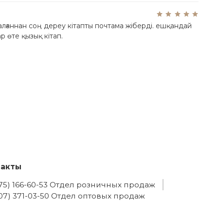
 алғаннан соң дереу кітапты почтама жіберді. ешқандай
 өте қызық кітап.
такты
775) 166-60-53 Отдел розничных продаж
707) 371-03-50 Отдел оптовых продаж