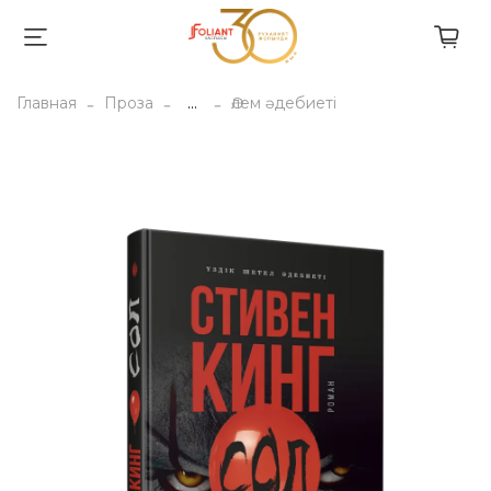
Главная
Проза
...
Әлем әдебиеті