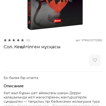
арт.
9786012712582
(0)
Сол. Кеңейтілген нұсқасы
Екі бөлімі бір кітапта
Описание
Көп жыл бұрын шет аймақтағы шағын Дерри
қалашығында жеті жасөспірімнің жантүршігерлік
сұмдықпен — тамұқтың тірі бейнесімен жолығуына тура
келген. Арада жылдар өтті… Жасөспірімдер есейді, енді