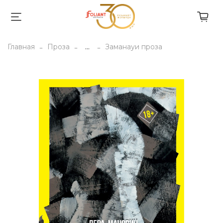
Главная
Проза
...
Заманауи проза