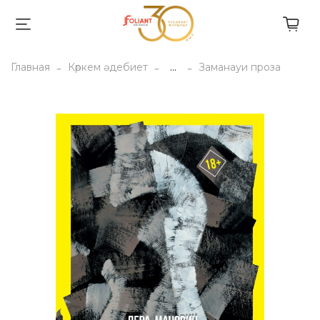
Главная
Көркем әдебиет
...
Заманауи проза