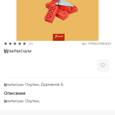
арт.
9786013381633
(0)
Құрылысшы
Құрылысшы. Оқулық. Дүрманов Б.
Описание
Құрылысшы. Оқулық.