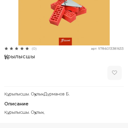
арт.
9786013381633
(0)
Құрылысшы
Құрылысшы. Оқулық. Дүрманов Б.
Описание
Құрылысшы. Оқулық.