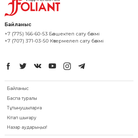
Байланыс
+7 (775) 166-60-53 Бөлшектеп сату бөлімі
+7 (707) 371-03-50 Көтермелеп сату бөлімі
Байланыс
Баспа туралы
Тұтынушыларға
Кітап шығару
Назар аударыңыз!