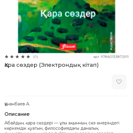
арт.
97860133872911
(0)
Қара сөздер (Электрондық кітап)
Құнанбаев А.
Описание
Абайдың қара сөздері — ұлы ақынның сөз өнеріндегі
көркемдік қуатын, философиядағы даналық