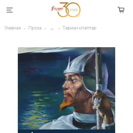
Главная
Проза
...
Тарихи кітаптар