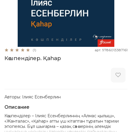
арт.
9786013387161
(1)
Көшпенділер. Қаһар
Авторы: Ілияс Есенберлин
Описание
Көшпенділер – Ілияс Есенберлиннің «Алмас қылыш»,
«Жанталас», «Қаһар» атты үш кітаптан тұратын тарихи
эпопеясы. Бұл шығарма – қазақ сөз өнерінің әлемдік
нұсқасына қосылған тарихты көркемдік пайымдаудың