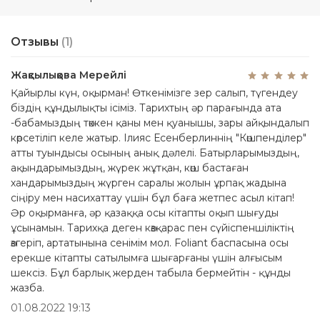
Отзывы
(1)
Жақсылықова Мерейлі
Қайырлы күн, оқырман! Өткенімізге зер салып, түгендеу
біздің құндылықты ісіміз. Тарихтың әр парағында ата
-бабамыздың төккен қаны мен қуанышы, зары айқындалып
көрсетіліп келе жатыр. Ілияс Есенберлиннің "Көшпенділер"
атты туындысы осының анық дәлелі. Батырларымыздың,
ақындарымыздың, жүрек жұтқан, көш бастаған
хандарымыздың жүрген саралы жолын ұрпақ жадына
сіңіру мен насихаттау үшін бұл баға жетпес асыл кітап!
Әр оқырманға, әр қазаққа осы кітапты оқып шығуды
ұсынамын. Тарихқа деген көзқарас пен сүйіспеншіліктің
өзгеріп, артатынына сенімім мол. Foliant баспасына осы
ерекше кітапты сатылымға шығарғаны үшін алғысым
шексіз. Бұл барлық жерден табыла бермейтін - құнды
жазба.
01.08.2022 19:13