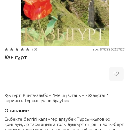
арт.
9789965357831
(0)
Қазығұрт
Қазығұрт. Книга-альбом "Менің Отаным - Қазақстан"
сериясы. Тұрсынқұлов Қалаубек
Описание
Еңбекте белгілі қаламгер Қалаубек Тұрсынқұлов әр
қойнауы, әр тасы аңызға толы Қазығұрт өңірінің арғы-бергі
тарихын туған жерге деген ерекше сүйіспеншілікпен