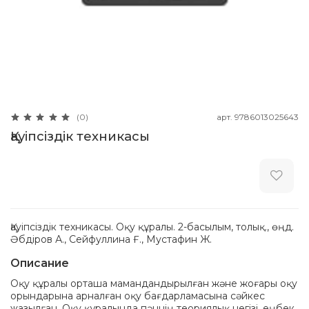
арт.
9786013025643
(0)
Қауіпсіздік техникасы
Қауіпсіздік техникасы. Оқу құралы. 2-басылым, толық., өңд.
Әбдіров А., Сейфуллина Ғ., Мустафин Ж.
Описание
Оқу құралы орташа мамандандырылған және жоғары оқу
орындарына арналған оқу бағдарламасына сәйкес
жазылған. Оқу құралында пәннің теориялық негізі, еңбек