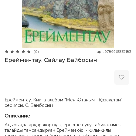
арт.
9789965357183
(0)
Ерейментау. Сайлау Байбосын
Ерейментау. Книга-альбом "Менің Отаным - Қазақстан"
сериясы. С. Байбосын
Описание
Адырында арқар жортқан, ерекше сұлу табиғатымен
талайды тамсандырған Ереймен оңірі - қилы-қилы
тарихымен, қарыс сүйем жері үшін қаһармандықпен