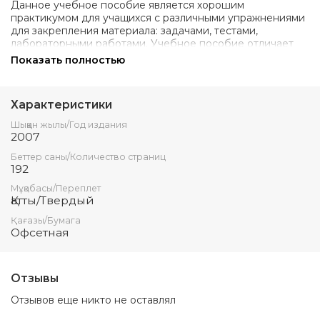
Данное учебное пособие является хорошим
практикумом для учащихся с различными упражнениями
для закрепления материала: задачами, тестами,
лабораторными работами. Учебное пособие отличает
наличие методических
Показать полностью
рекомендаций по выполнению курсовых работ.
Предназначено для учащихся средних
Характеристики
профессиональных учебных заведений, а также может
быть полезно и для преподавателей.
Шыққан жылы/Год издания
2007
Беттер саны/Количество страниц
192
Мұқабасы/Переплет
Қатты/Твердый
Қағазы/Бумага
Офсетная
Отзывы
Отзывов еще никто не оставлял