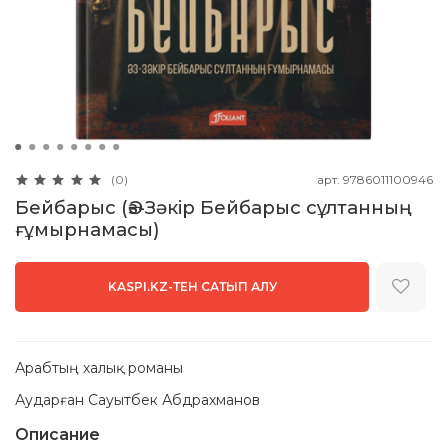
арт.
9786011100946
(0)
Бейбарыс (Әз-Зәкір Бейбарыс сұлтанның
ғұмырнамасы)
KASPI.KZ-ТЕН САТЫП АЛУ
Арабтың халық романы
Аударған Сауытбек Абдрахманов
Описание