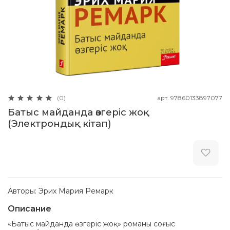
арт.
97860133897077
(0)
Батыс майданда өзгеріс жоқ
(Электрондық кітап)
Авторы: Эрих Мария Ремарк
Описание
«Батыс майданда өзгеріс жоқ» романы соғыс