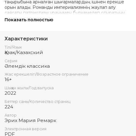
тақырыбына арналған шығармалардың ішінен ерекше
орын алады. Романды империализмнің жаулап алу
саясаты патриотизм ұранымен бүркемелеп отыратыны
ашық әшкереленеді. Роман Еуропа тілдерінің бәріне
Показать полностью
аударылған, отызыншы жылдардың басында осы туынды
бойынша кинофильм түсірілген.
Кітап көпшілік оқырмандарға арналған.
Характеристики
Тілі/Язык
Қазақ/Казахский
Серия
Әлемдік классика
Жас ерекшелігі/Возрастное ограничение
16+
Шыққан жылы/Год выпуска
2022
Беттер саны/Количество страниц
224
Автор
Эрих Мария Ремарк
Электронная версия
PDF