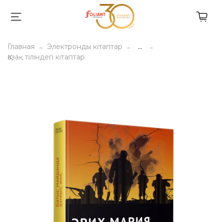
Главная
Электронды кітаптар
...
Қазақ тіліндегі кітаптар