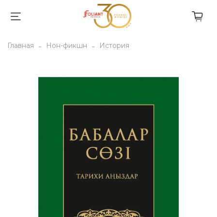
Главная
Нон-фикшн
История