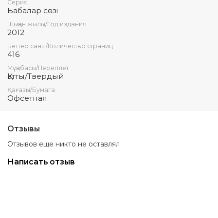
Серия
Бабалар сөзi
Шыққан жылы/Год издания
2012
Беттер саны/Количество страниц
416
Мұқабасы/Переплет
Қатты/Твердый
Қағазы/Бумага
Офсетная
Отзывы
Отзывов еще никто не оставлял
Написать отзыв