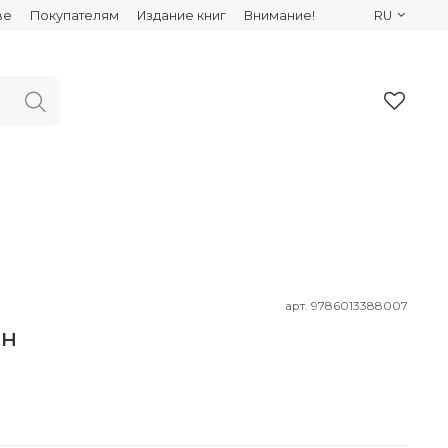
ве
Покупателям
Издание книг
Внимание!
RU
арт.
9786013388007
ан