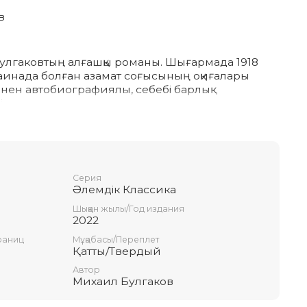
в
Булгаковтың алғашқы романы. Шығармада 1918
раинада болған азамат соғысының оқиғалары
інен автобиографиялы, себебі барлық
і
р отбасының туыстары, дос-жарандары мен
» офицерлердің екі тобы бар. Бірі —
тін, ұрысқа қойып кетуге даяр офицерлер болса,
ер Алексей
, бейбіт өмірді қалайтындар. Романға соғыс пен
Серия
ыларына қарамастан, үйді, туған жерді сақтау
Әлемдік Классика
Шыққан жылы/Год издания
2022
раниц
Мұқабасы/Переплет
Қатты/Твердый
Автор
Михаил Булгаков