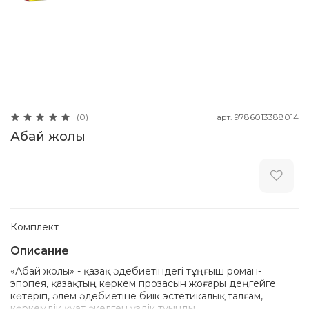
арт.
9786013388014
(0)
Абай жолы
Комплект
Описание
«Абай жолы» - қазақ әдебиетіндегі тұңғыш роман-
эпопея, қазақтың көркем прозасын жоғары деңгейге
көтеріп, әлем әдебиетіне биік эстетикалық талғам,
көркемдік қуат әкелген үздік туынды.