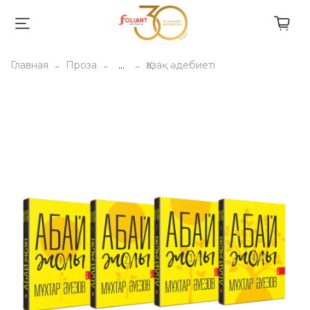
Главная
Проза
...
Қазақ әдебиеті