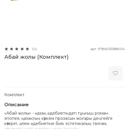
арт.
9786013388014
(0)
Абай жолы (Комплект)
Комплект
Описание
«Абай жолы» - қазақ әдебиетіндегі тұңғыш роман-
эпопея, қазақтың көркем прозасын жоғары деңгейге
көтеріп, әлем әдебиетіне биік эстетикалық талғам,
көркемдік қуат әкелген үздік туынды.