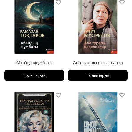
Абайдың жұмбағы
Ана туралы новеллалар
Толығырақ
Толығырақ