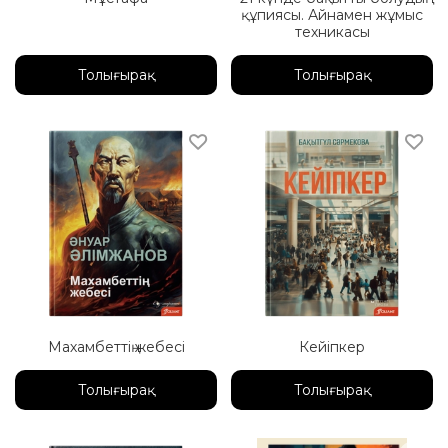
құпиясы. Айнамен жұмыс
техникасы
Толығырақ
Толығырақ
Махамбеттің жебесі
Кейіпкер
Толығырақ
Толығырақ