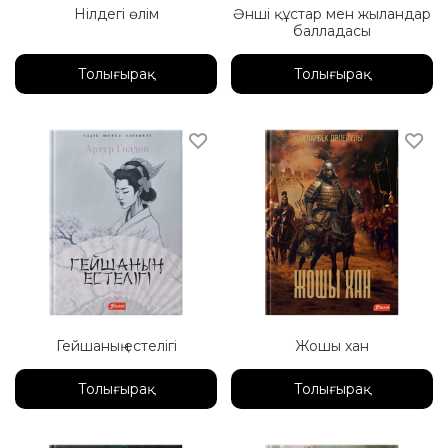
Нілдегі өлім
Әнші құстар мен жыландар
балладасы
Толығырақ
Толығырақ
Гейшаның естелігі
Жошы хан
Толығырақ
Толығырақ