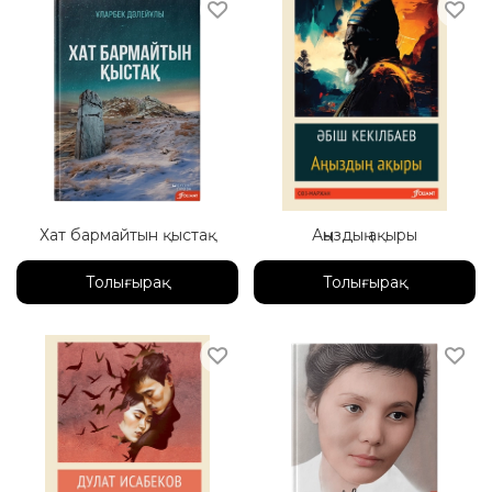
Хат бармайтын қыстақ
Аңыздың ақыры
Толығырақ
Толығырақ