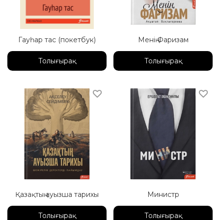
Гауһар тас (покетбук)
Менің Фаризам
Толығырақ
Толығырақ
Қазақтың ауызша тарихы
Министр
Толығырақ
Толығырақ