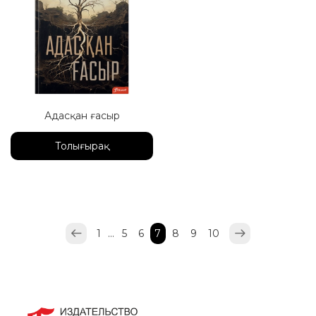
Адасқан ғасыр
Толығырақ
1
…
5
6
7
8
9
10