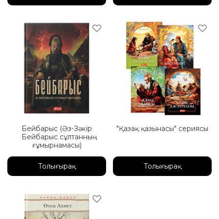
Бейбарыс (Әз-Зәкір
"Қазақ қазынасы" сериясы
Бейбарыс сұлтанның
ғұмырнамасы)
Толығырақ
Толығырақ