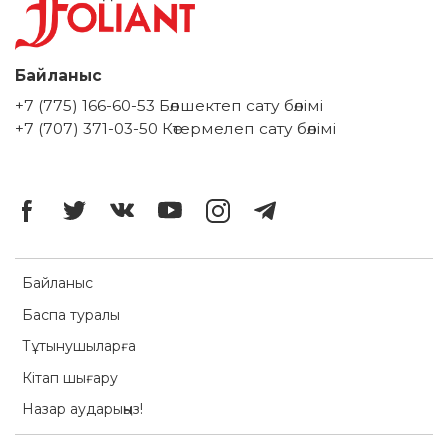
Байланыс
+7 (775) 166-60-53 Бөлшектеп сату бөлімі
+7 (707) 371-03-50 Көтермелеп сату бөлімі
Байланыс
Баспа туралы
Тұтынушыларға
Кітап шығару
Назар аударыңыз!