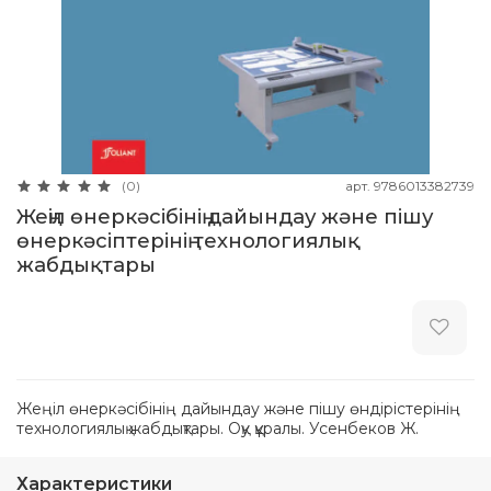
арт.
9786013382739
(0)
Жеңіл өнеркәсібінің дайындау және пішу
өнеркәсіптерінің технологиялық
жабдықтары
Жеңіл өнеркәсібінің дайындау және пішу өндірістерінің
технологиялық жабдықтары. Оқу құралы. Усенбеков Ж.
Характеристики