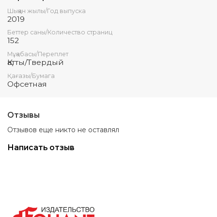
Шыққан жылы/Год выпуска
2019
Беттер саны/Количество страниц
152
Мұқабасы/Переплет
Қатты/Твердый
Қағазы/Бумага
Офсетная
Отзывы
Отзывов еще никто не оставлял
Написать отзыв