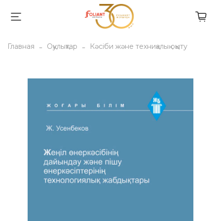
Главная
Оқулықтар
Кәсіби және техниқалық оқыту