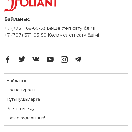
Байланыс
+7 (775) 166-60-53 Бөлшектеп сату бөлімі
+7 (707) 371-03-50 Көтермелеп сату бөлімі
Байланыс
Баспа туралы
Тұтынушыларға
Кітап шығару
Назар аударыңыз!