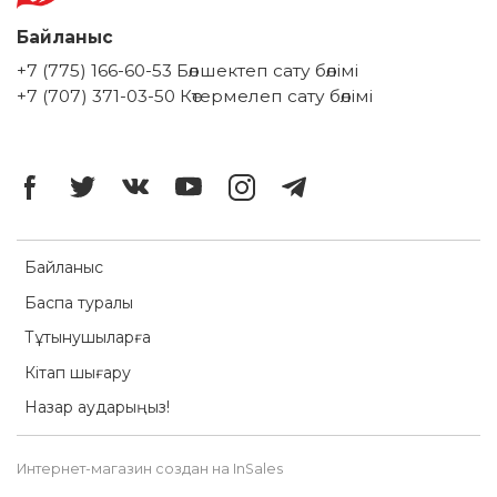
Байланыс
+7 (775) 166-60-53 Бөлшектеп сату бөлімі
+7 (707) 371-03-50 Көтермелеп сату бөлімі
Байланыс
Баспа туралы
Тұтынушыларға
Кітап шығару
Назар аударыңыз!
Интернет-магазин создан на InSales