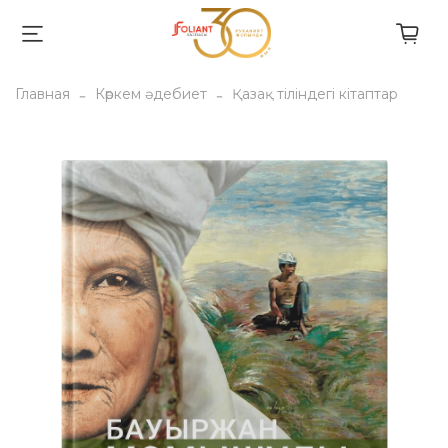
Главная
Көркем әдебиет
Қазақ тіліндегі кітаптар