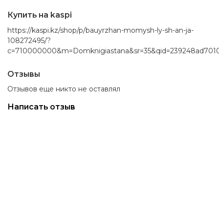
Купить на kaspi
https://kaspi.kz/shop/p/bauyrzhan-momysh-ly-sh-an-ja-
108272495/?
c=710000000&m=Domknigiastana&sr=35&qid=239248ad7010d
Отзывы
Отзывов еще никто не оставлял
Написать отзыв