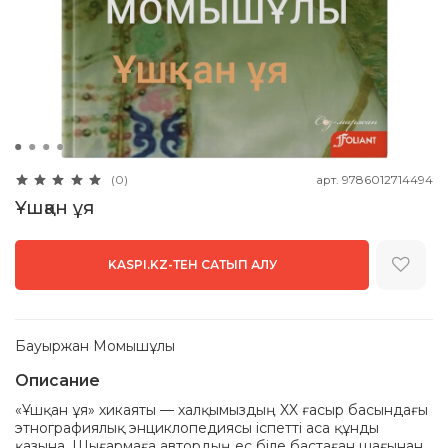
арт.
9786012714494
(0)
Ұшқан ұя
KASPI.KZ-ТЕН САТЫП АЛУ
Бауыржан Момышұлы
Описание
«Ұшқан ұя» хикаяты — халқымыздың XX ғасыр басындағы
этнографиялық энциклопедиясы іспетті аса құнды
қазына. Шығармаға автордың ес біле бастаған шағынан