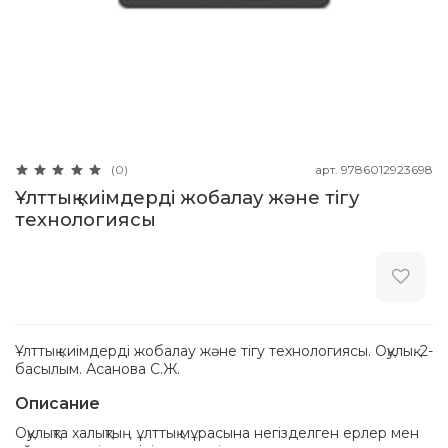
арт.
9786012923698
(0)
Ұлттық киімдерді жобалау және тігу
технологиясы
Ұлттық киімдерді жобалау және тігу технологиясы. Оқулық. 2-
басылым. Асанова С.Ж.
Описание
Оқулықта халықтың ұлттық мұрасына негізделген ерлер мен