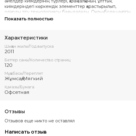
әйелдер киімдерінің түрлері, қазақ халқының ұлттық
киімдеріндегі көркемдік элементтер қарастырылып,
оларды тігу технологиясы баяндалады. Оқулық болашақ тігін
саласы мамандарына арналған.
Показать полностью
Характеристики
Шыққан жылы/Год выпуска
2011
Беттер саны/Количество страниц
120
Мұқабасы/Переплет
Жұмсақ/Мягкий
Қағазы/Бумага
Офсетная
Отзывы
Отзывов еще никто не оставлял
Написать отзыв