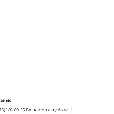
ланыс
75) 166-60-53 Бөлшектеп сату бөлімі