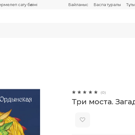
термелеп сату бөлімі
Байланыс
Баспа туралы
Тұт
(0)
Три моста. Зага