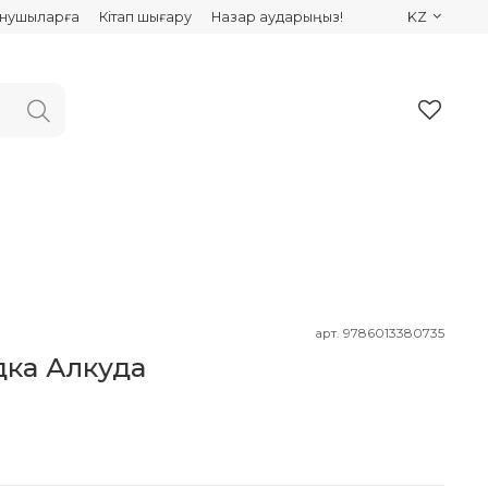
ынушыларға
Кітап шығару
Назар аударыңыз!
KZ
арт.
9786013380735
дка Алкуда