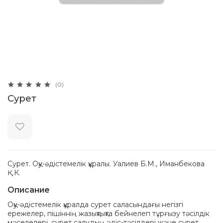
(0)
Сурет
Сурет. Оқу-әдістемелік құралы. Уалиев Б.М., Иманбекова
Қ.К.
Описание
Оқу-әдістемелік құралда сурет саласындағы негізгі
ережелер, пішіннің жазықтықта бейнелеп тұрғызу тәсілдік
мәселелері, сурет салудың әдіс-тәсілдері және сурет