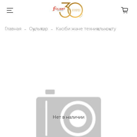
Главная
Оқулықтар
Кәсіби және техниқалық оқыту
Нет в наличии