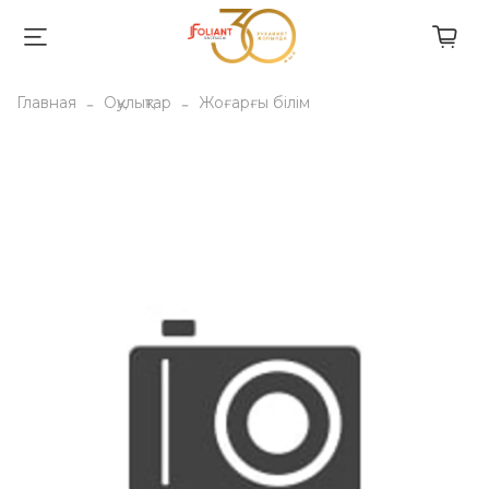
Главная
Оқулықтар
Жоғарғы білім