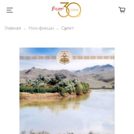
Главная
Нон-фикшн
Сәулет