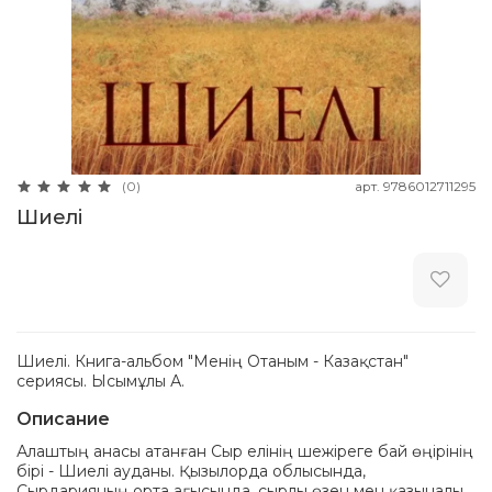
арт.
9786012711295
(0)
Шиелі
Шиелі. Книга-альбом "Менің Отаным - Казақстан"
сериясы. Ысымұлы А.
Описание
Алаштың анасы атанған Сыр елінің шежіреге бай өңірінің
бірі - Шиелі ауданы. Қызылорда облысында,
Сырдарияның орта ағысында, сырлы өзен мен қазыналы