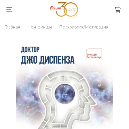
Главная
Нон-фикшн
Психология/Мотивация