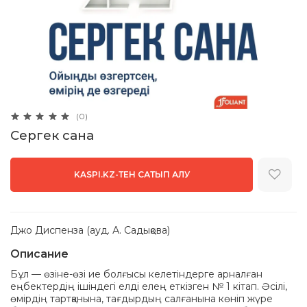
(0)
Сергек сана
KASPI.KZ-ТЕН САТЫП АЛУ
Джо Диспенза (ауд. А. Садықова)
Описание
Бұл — өзіне-өзі ие болғысы келетіндерге арналған
еңбектердің ішіндегі елді елең еткізген № 1 кітап. Әсілі,
өмірдің тартқанына, тағдырдың салғанына көніп жүре