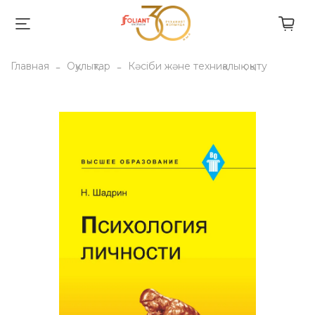
Главная
Оқулықтар
Кәсіби және техниқалық оқыту