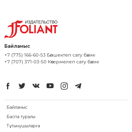
Байланыс
+7 (775) 166-60-53 Бөлшектеп сату бөлімі
+7 (707) 371-03-50 Көтермелеп сату бөлімі
Байланыс
Баспа туралы
Тұтынушыларға