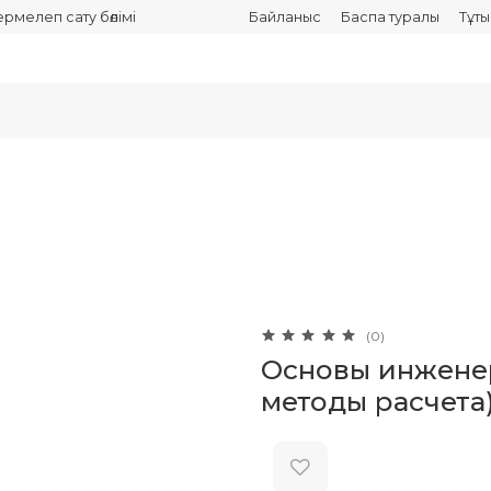
термелеп сату бөлімі
Байланыс
Баспа туралы
Тұт
(0)
Основы инженер
методы расчета