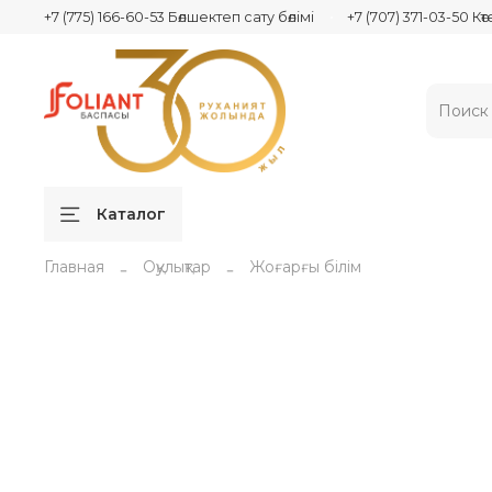
+7 (775) 166-60-53 Бөлшектеп сату бөлімі
+7 (707) 371-03-50 Кө
Каталог
Главная
Оқулықтар
Жоғарғы білім