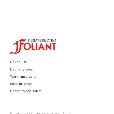
Байланыс
Баспа туралы
Тұтынушыларға
Кітап шығару
Назар аударыңыз!
Интернет-магазин создан на InSales