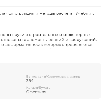
а (конструкция и методы расчета). Учебник.
сновы науки о строительных и инженерных
м отнесены те элементы зданий и сооружений,
ь и деформативность которых определяются
 Применительно к специфике среднего
строен по традиционной схеме по признаку
, железобетонные, каменные и металлические
ла описываются конструкции, которые
м. Более полно раскрыты вопросы,
рованию специальных сооружений. Учебник
Беттер саны/Количество страниц
хся технических колледжей, обучающихся по
384
но-
Қағазы/Бумага
Офсетная
чном объеме приводятся конструктивные и
для студентов ВУЗов специальности