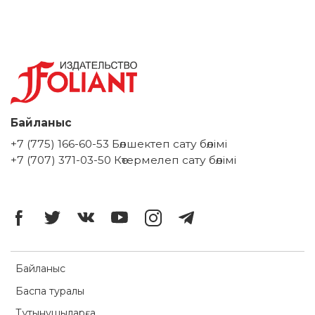
Байланыс
+7 (775) 166-60-53 Бөлшектеп сату бөлімі
+7 (707) 371-03-50 Көтермелеп сату бөлімі
Байланыс
Баспа туралы
Тұтынушыларға