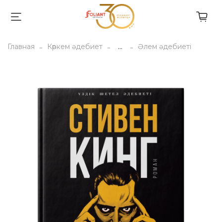
Главная
Көркем әдебиет
...
Әлем әдебиеті