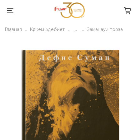
Главная
Көркем әдебиет
...
Заманауи проза