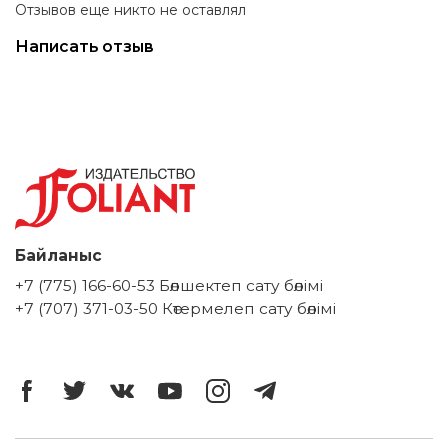
Отзывов еще никто не оставлял
исторические события вековой давности. Этот
неординарный роман можно сравнить с путешествием в
Написать отзыв
город и культуру, ныне утерянные во времени.
Байланыс
+7 (775) 166-60-53 Бөлшектеп сату бөлімі
+7 (707) 371-03-50 Көтермелеп сату бөлімі