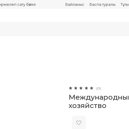
термелеп сату бөлімі
Байланыс
Баспа туралы
Тұт
(0)
Международный
хозяйство