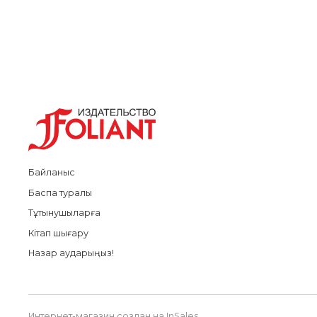
Байланыс
Баспа туралы
Тұтынушыларға
Кітап шығару
Назар аударыңыз!
Интернет-магазин создан на InSales