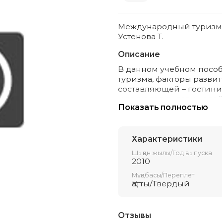
Международный туризм и
Устенова Т.
Описание
В данном учебном посо
туризма, факторы разви
составляющей – гостини
и технологии взаимодей
Показать полностью
транспортными компан
продукта. Учебное посо
преподавателей колледж
Характеристики
связанных с туризмом.
Шыққан жылы/Год выпуска
2010
Мұқабасы/Переплет
Қатты/Твердый
Отзывы