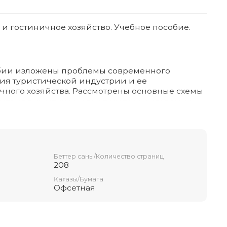
 гостиничное хозяйство. Учебное пособие.
бии изложены проблемы современного
тия туристической индустрии и ее
чного хозяйства. Рассмотрены основные схемы
ствия туристического оператора с отелями и
иями при формировании туристического
бие предназначено для учащихся и
ей, а также работников организаций,
Беттер саны/Количество страниц
208
Қағазы/Бумага
Офсетная