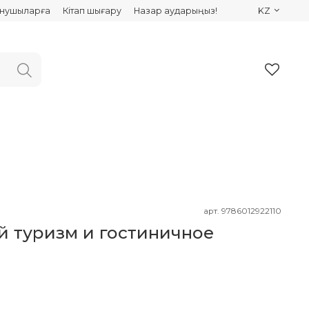
ынушыларға
Кітап шығару
Назар аударыңыз!
KZ
арт.
9786012922110
 туризм и гостиничное