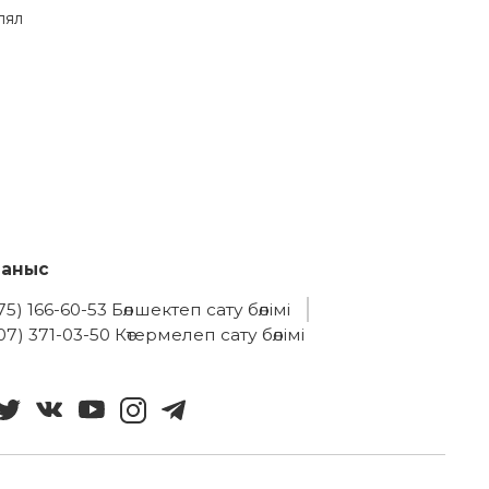
лял
ланыс
75) 166-60-53 Бөлшектеп сату бөлімі
07) 371-03-50 Көтермелеп сату бөлімі