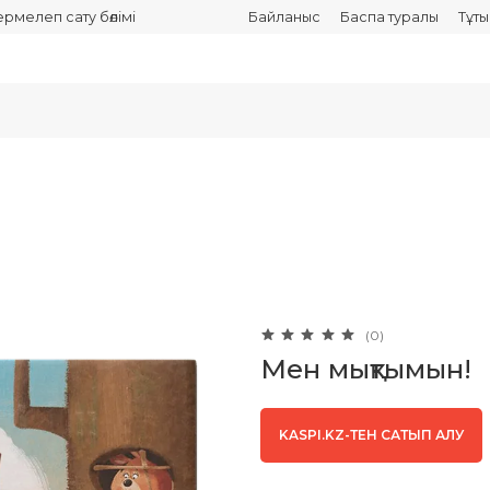
термелеп сату бөлімі
Байланыс
Баспа туралы
Тұт
(0)
Мен мықтымын!
KASPI.KZ-ТЕН САТЫП АЛУ