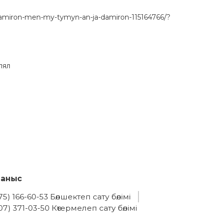
a-damiron-men-my-tymyn-an-ja-damiron-115164766/?
лял
ланыс
75) 166-60-53 Бөлшектеп сату бөлімі
07) 371-03-50 Көтермелеп сату бөлімі