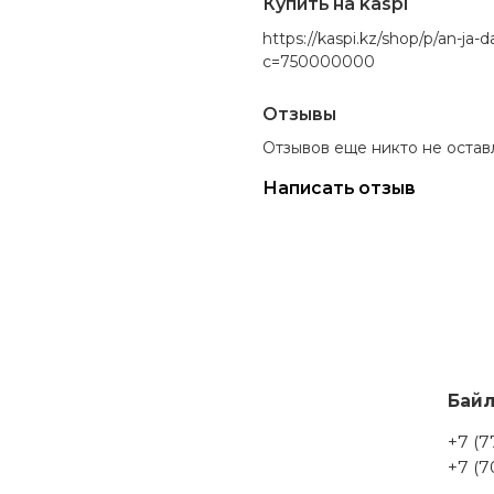
Купить на kaspi
https://kaspi.kz/shop/p/an-j
c=750000000
Отзывы
Отзывов еще никто не остав
Написать отзыв
Бай
+7 (7
+7 (7