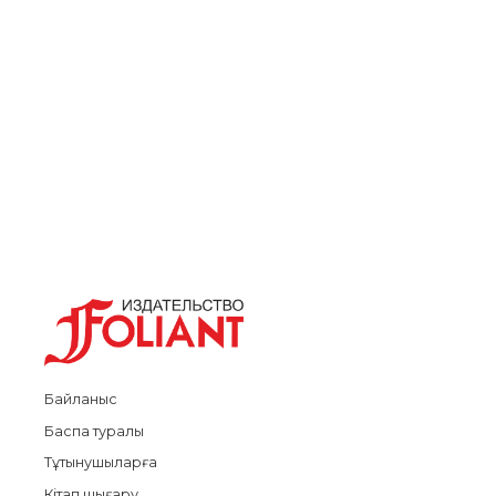
Байланыс
Баспа туралы
Тұтынушыларға
Кітап шығару