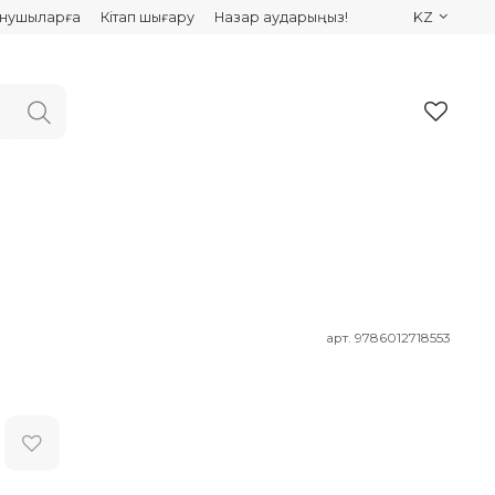
ынушыларға
Кітап шығару
Назар аударыңыз!
KZ
арт.
9786012718553