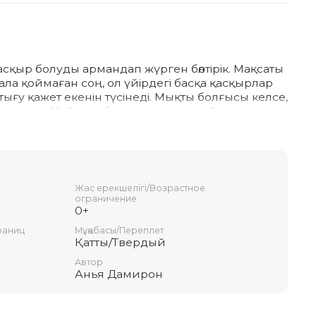
асқыр болуды армандап жүрген бөлтірік. Мақсаты
а қоймаған соң, ол үйірдегі басқа қасқырлар
тығу қажет екенін түсінеді. Мықты болғысы келсе,
н достары Майлоға бұл сынақтың оңайға
еледі. Сонау биікке секіретін, алысқа жүгіре
ті, айлакер де шапшаң қасқыр болып өсу үшін
 ақырында ұлыған дауысы таулардың арғы
тілетін болды. Өлеңмен өріліп, көркем
ен бұл таңғажайып оқиға мектеп жасына дейінгі
Жас ерекшелігі/Возрастное
н.
ограничение
0+
раниц
Мұқабасы/Переплет
Қатты/Твердый
Автор
Анья Дамирон