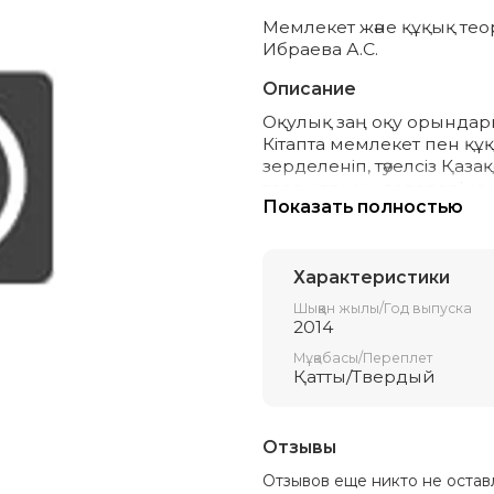
Мемлекет және құқық тео
Ибраева А.С.
Описание
Оқулық заң оқу орындар
Кітапта мемлекет пен құ
зерделеніп, тәуелсіз Қаз
теориялық мәселелеріне
Показать полностью
саласында қызмет етіп жү
Оқулық өңделген және т
Характеристики
Шыққан жылы/Год выпуска
2014
Мұқабасы/Переплет
Қатты/Твердый
Отзывы
Отзывов еще никто не остав