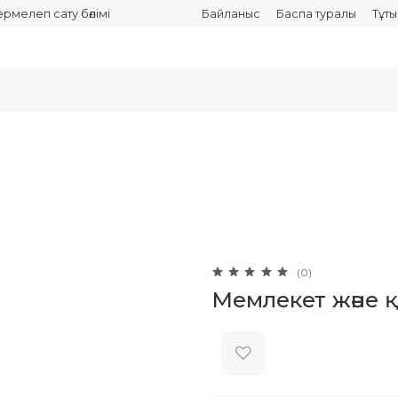
термелеп сату бөлімі
Байланыс
Баспа туралы
Тұт
(0)
Мемлекет және 