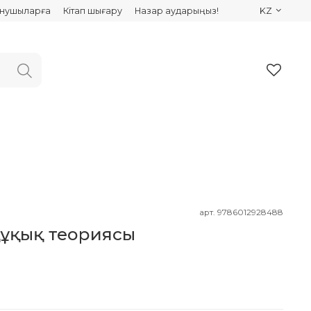
ынушыларға
Кітап шығару
Назар аударыңыз!
KZ
арт.
9786012928488
құқық теориясы