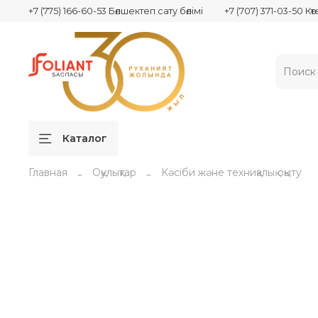
+7 (775) 166-60-53 Бөлшектеп сату бөлімі
+7 (707) 371-03-50 Кө
Каталог
Главная
Оқулықтар
Кәсіби және техниқалық оқыту