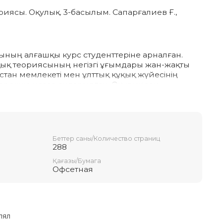
риясы. Оқулық. 3-басылым. Сапарғалиев Ғ.,
ының алғашқы курс студенттеріне арналған.
қық теориясының негізгі ұғымдары жан-жақты
ақстан мемлекеті мен ұлттық құқық жүйесінің
 ерекше назар аударылған. Оқулық заң
рген азаматтарға да пайдалы мәлімет береді.
олықтырылған жаңа нұсқасымен ұсынылып отыр.
Беттер саны/Количество страниц
288
Қағазы/Бумага
Офсетная
лял