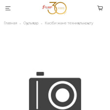
Главная
Оқулықтар
Кәсіби және техниқалық оқыту