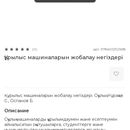
арт.
9786012921618
(0)
Құрылыс машиналарын жобалау негіздері
Құрылыс машиналарын жобалау негіздері. Оқулық. Нұрақов
С., Оспанов Б.
Описание
Оқулық машиналарды құрылымдаумен және есептеумен
айналысатын оқытушыларға, студенттерге және
инженерлік-техникалық қызметкерлерге арналған.