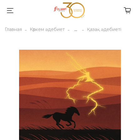
Главная
Көркем әдебиет
...
Қазақ әдебиеті