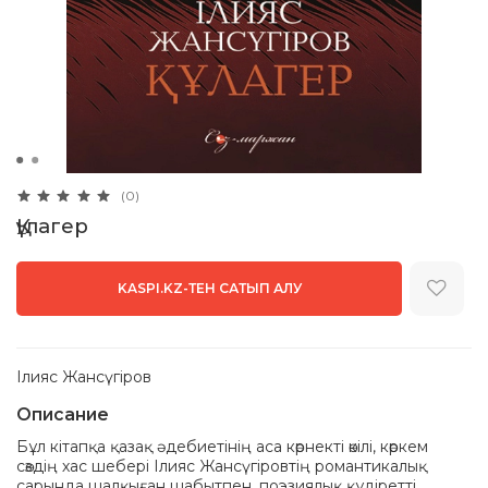
(0)
Құлагер
KASPI.KZ-ТЕН САТЫП АЛУ
Ілияс Жансүгіров
Описание
Бұл кітапқа қазақ әдебиетінің аса көрнекті өкілі, көркем
сөздің хас шебері Ілияс Жансүгіровтің романтикалық
сарында шалқыған шабытпен, поэзиялық құдіретті