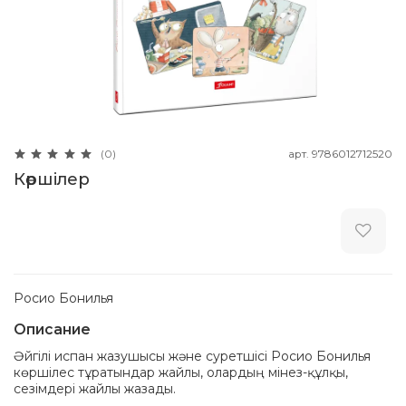
арт.
9786012712520
(0)
Көршілер
Росио Бонилья
Описание
Әйгілі испан жазушысы және суретшісі Росио Бонилья
көршілес тұратындар жайлы, олардың мінез-құлқы,
сезімдері жайлы жазады.