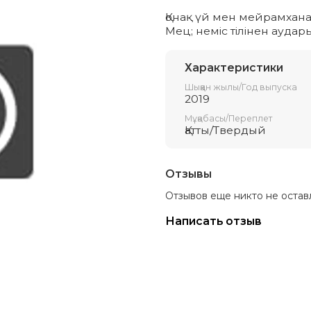
Қонақ үй мен мейрамхана
Мец; неміс тілінен аудар
Характеристики
Шыққан жылы/Год выпуска
2019
Мұқабасы/Переплет
Қатты/Твердый
Отзывы
Отзывов еще никто не остав
Написать отзыв