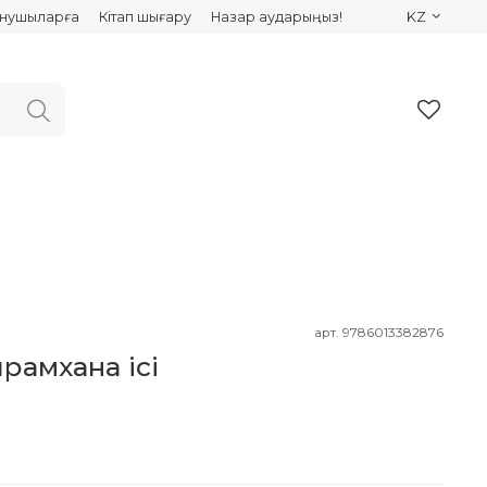
ынушыларға
Кітап шығару
Назар аударыңыз!
KZ
арт.
9786013382876
йрамхана ісі