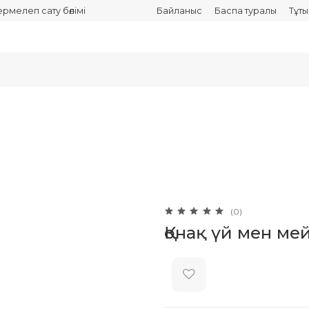
термелеп сату бөлімі
Байланыс
Баспа туралы
Тұт
(0)
Қонақ үй мен ме