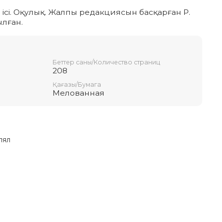
 ісі. Оқулық. Жалпы редакциясын басқарған Р.
ылған.
Беттер саны/Количество страниц
208
Қағазы/Бумага
Мелованная
лял