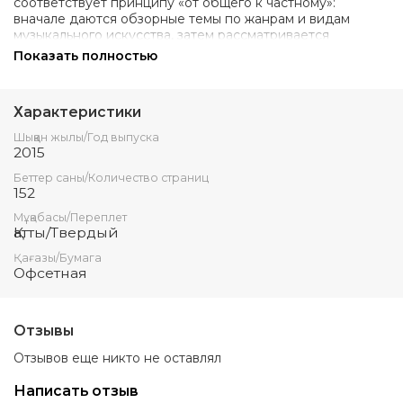
соответствует принципу «от общего к частному»:
вначале даются обзорные темы по жанрам и видам
музыкального искусства, затем рассматривается
творчество народно профессиональных кюйши и
Показать полностью
певцов. Учебник предназначен для учащихся
музыкальных колледжей по всем видам специальностей.
Характеристики
Шыққан жылы/Год выпуска
2015
Беттер саны/Количество страниц
152
Мұқабасы/Переплет
Қатты/Твердый
Қағазы/Бумага
Офсетная
Отзывы
Отзывов еще никто не оставлял
Написать отзыв