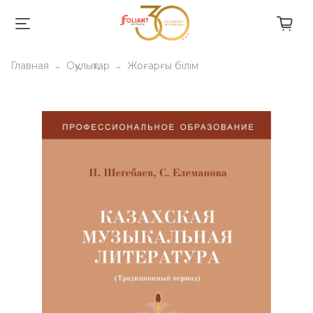
Главная
Оқулықтар
Жоғарғы білім