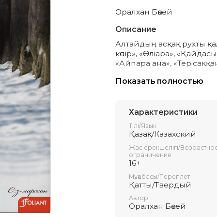
Оралхан Бөкей
Описание
Алтайдың асқақ рухты қа
көпір», «Өліара», «Қайда
«Айпара ана», «Терісаққ
әңгімелері енген. Автор 
Показать полностью
шебер қиюластырады, ад
Жазушы жануарлардың жан
оқырманға паш етеді.
Кітап көпшілік оқырман қ
Характеристики
Тілі/Язык
Қазақ/Казахский
Жас ерекшелігі/Возрастно
ограничение
16+
Мұқабасы/Переплет
Қатты/Твердый
Автор
Оралхан Бөкей