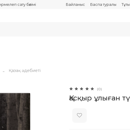
термелеп сату бөлімі
Байланыс
Баспа туралы
Тұт
Қазақ әдебиеті
(0)
Қасқыр ұлыған т