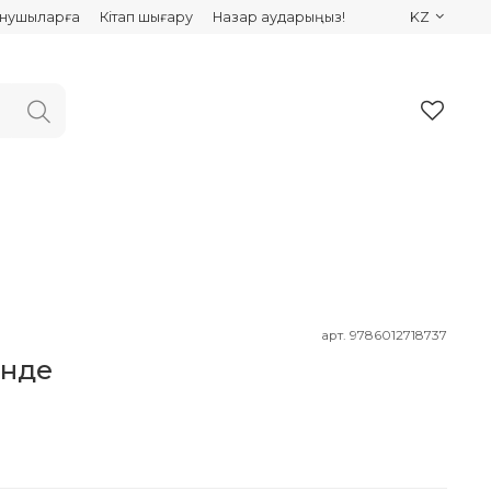
ынушыларға
Кітап шығару
Назар аударыңыз!
KZ
арт.
9786012718737
үнде