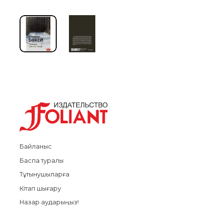
Байланыс
Баспа туралы
Тұтынушыларға
Кітап шығару
Назар аударыңыз!