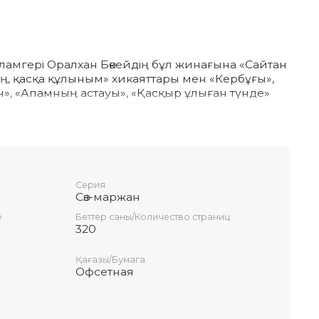
ламгері Оралхан Бөкейдің бұл жинағына «Сайтан
сың, қасқа құлыным» хикаяттары мен «Кербұғы»,
ан», «Апамның астауы», «Қасқыр ұлыған түнде»
өз туындыларында өмірдің сан тараулы жолын
ам жанының ішкі сарайына терең үңіледі.
 аярлық халі арқылы өзінің ішкі әлемін
ауымға арналған.
Серия
Сөз-маржан
е
Беттер саны/Количество страниц
320
Қағазы/Бумага
Офсетная