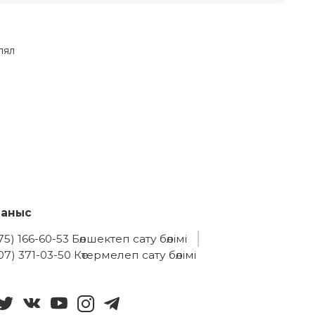
лял
ланыс
75) 166-60-53 Бөлшектеп сату бөлімі
07) 371-03-50 Көтермелеп сату бөлімі