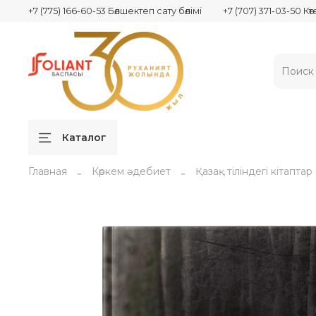
+7 (775) 166-60-53 Бөлшектеп сату бөлімі
+7 (707) 371-03-50 Кө
Каталог
Главная
Көркем әдебиет
Қазақ тіліндегі кітаптар