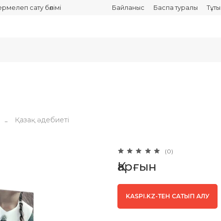
термелеп сату бөлімі
Байланыс
Баспа туралы
Тұт
Қазақ әдебиеті
(0)
Қарғын
KASPI.KZ-ТЕН САТЫП АЛУ