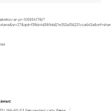
isabekov-ar-yn-105934178/?
ana&sr=27&qid=f3fbb4d389dd21e353a356231cca643a&ref=share
лял
ланыс
75) 166-60-53 Бөлшектеп сату бөлімі