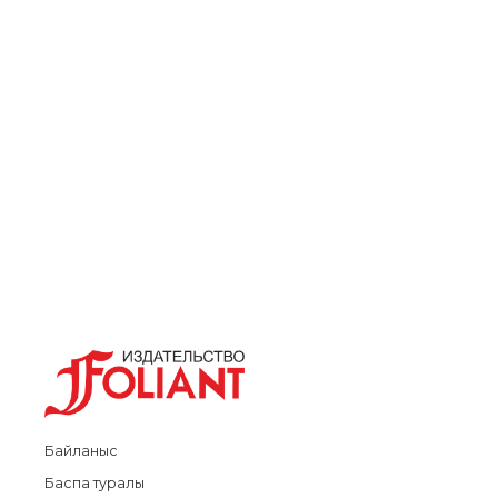
Байланыс
Баспа туралы