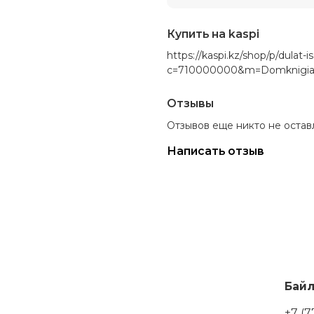
Купить на kaspi
https://kaspi.kz/shop/p/dulat-
c=710000000&m=Domknigiast
Отзывы
Отзывов еще никто не остав
Написать отзыв
Бай
+7 (7