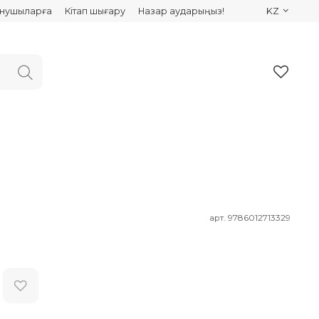
ынушыларға
Кітап шығару
Назар аударыңыз!
KZ
арт.
9786012713329