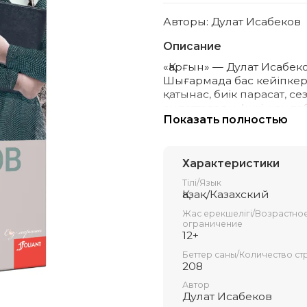
Авторы: Дулат Исабеков
Описание
«Қарғын» — Дулат Исабе
Шығармада бас кейіпке
қатынас, биік парасат, 
сипатталады. Ішкі жан те
Показать полностью
ойға жетелеп, сансыз са
дүниесіне рухани төңкер
өте танымал.
Кітап көпшілік оқырман 
Характеристики
Тілі/Язык
Қазақ/Казахский
Жас ерекшелігі/Возрастно
ограничение
12+
Беттер саны/Количество ст
208
Автор
Дулат Исабеков