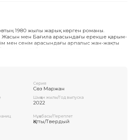
ковтың 1980 жылы жарық көрген романы.
р Жасын мен Бағила арасындағы ерекше қарым-
сезім мен сенім арасындағы арпалыс жан-жақты
біренісіңді ұдайы қозғап отыратын роман терең
уал санаңа еріксіз ұялайды. Адамның жан
іс жасайтын бұл кітап әсіресе жастар арасында
қауымға арналған.
Серия
Сөз Маржан
е
Шыққан жылы/Год выпуска
2022
раниц
Мұқабасы/Переплет
Қатты/Твердый