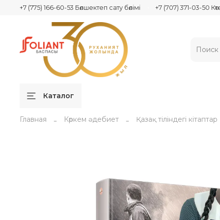
+7 (775) 166-60-53 Бөлшектеп сату бөлімі
+7 (707) 371-03-50 Кө
Каталог
Главная
Көркем әдебиет
Қазақ тіліндегі кітаптар