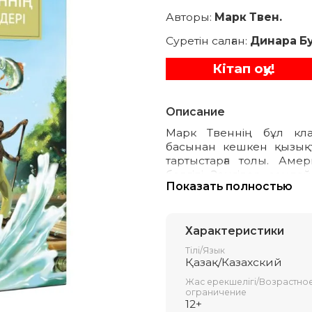
Авторы:
Марк Твен.
Суретін салған:
Динара Б
Кітап оқу!
Описание
Марк Твеннің бұл кл
басынан кешкен қызықты
тартыстарға толы. Аме
белгілі. Зәңгілер, сонд
Показать полностью
бөркі, көйлегі секілді 
ойлы, рухани таза жа
жазушыларды қатты толға
Оның біраз шығармасынд
Характеристики
сұмпайы құбылыс – құлды
Тілі/Язык
Қазақ/Казахский
Жас ерекшелігі/Возрастно
ограничение
12+