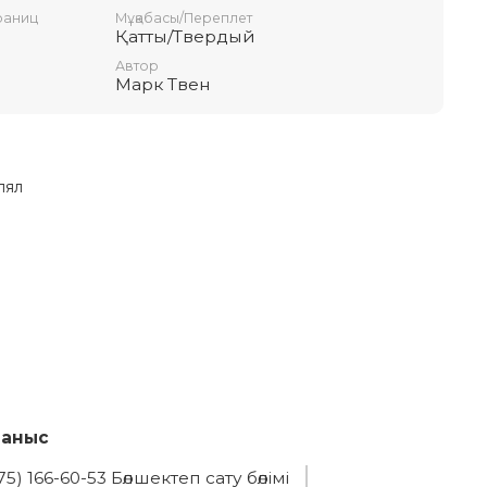
раниц
Мұқабасы/Переплет
Қатты/Твердый
Автор
Марк Твен
лял
ланыс
75) 166-60-53 Бөлшектеп сату бөлімі