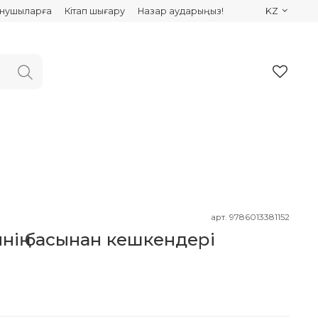
ынушыларға
Кітап шығару
Назар аударыңыз!
KZ
арт.
9786013381152
нің басынан кешкендері