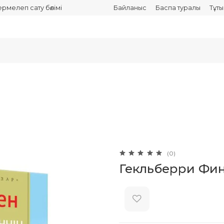
термелеп сату бөлімі
Байланыс
Баспа туралы
Тұт
(0)
Гекльберри Фин